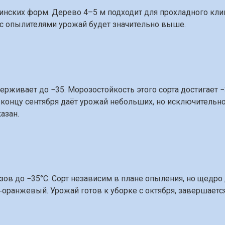
инских форм. Дерево 4–5 м подходит для прохладного клим
с опылителями урожай будет значительно выше.
рживает до −35. Морозостойкость этого сорта достигает −
 К концу сентября даёт урожай небольших, но исключительн
азан.
озов до −35°C. Сорт независим в плане опыления, но щедр
‑оранжевый. Урожай готов к уборке с октября, завершается