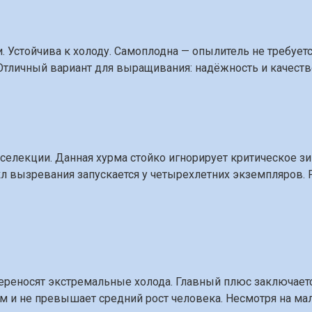
. Устойчива к холоду. Самоплодна — опылитель не требуе
Отличный вариант для выращивания: надёжность и качество
лекции. Данная хурма стойко игнорирует критическое зим
л вызревания запускается у четырехлетних экземпляров. 
ереносят экстремальные холода. Главный плюс заключает
м и не превышает средний рост человека. Несмотря на ма