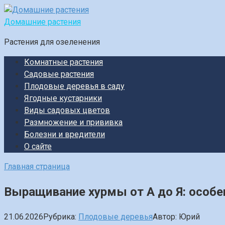
Перейти
к
Домашние растения
контенту
Растения для озеленения
Комнатные растения
Садовые растения
Плодовые деревья в саду
Ягодные кустарники
Виды садовых цветов
Размножение и прививка
Болезни и вредители
О сайте
Главная страница
Выращивание хурмы от А до Я: особе
21.06.2026
Рубрика:
Плодовые деревья
Автор:
Юрий