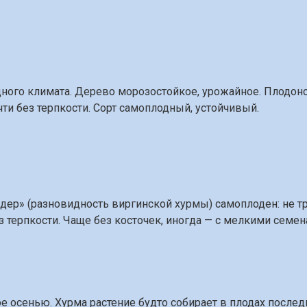
ого климата. Дерево морозостойкое, урожайное. Плодоноси
ти без терпкости. Сорт самоплодный, устойчивый.
дер» (разновидность виргинской хурмы) самоплоден: не т
з терпкости. Чаще без косточек, иногда — с мелкими семе
 осенью. Хурма растение будто собирает в плодах последни